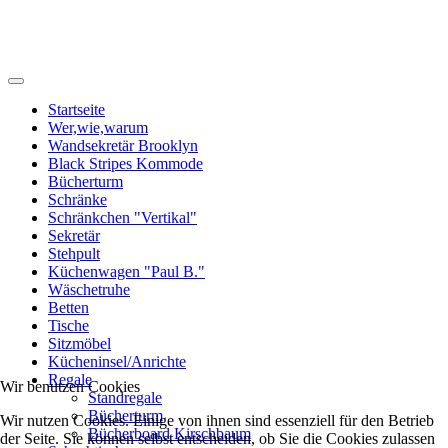
zweihand-werke
Startseite
Wer,wie,warum
Wandsekretär Brooklyn
Black Stripes Kommode
Bücherturm
Schränke
Schränkchen "Vertikal"
Sekretär
Stehpult
Küchenwagen "Paul B."
Wäschetruhe
Betten
Tische
Sitzmöbel
Kücheninsel/Anrichte
Regale
Wir benutzen Cookies
Standregale
Bücherturm
Wir nutzen Cookies. Einige von ihnen sind essenziell für den Betrieb
Bücherboard Kirschbaum
der Seite. Sie können selbst entscheiden, ob Sie die Cookies zulassen