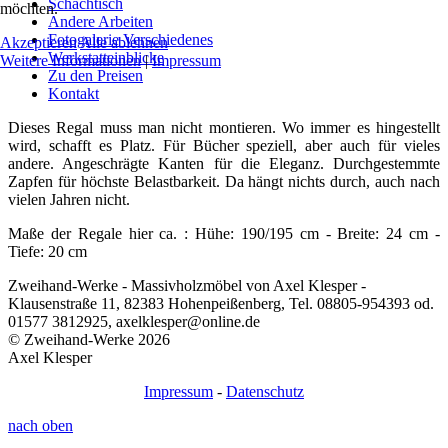
Schachtisch
möchten.
Andere Arbeiten
Fotogalerie Verschiedenes
Akzeptieren
Alle ablehnen
Werkstatteinblicke
Weitere Informationen
|
Impressum
Zu den Preisen
Kontakt
Dieses Regal muss man nicht montieren. Wo immer es hingestellt
wird, schafft es Platz. Für Bücher speziell, aber auch für vieles
andere. Angeschrägte Kanten für die Eleganz. Durchgestemmte
Zapfen für höchste Belastbarkeit. Da hängt nichts durch, auch nach
vielen Jahren nicht.
Maße der Regale hier ca. : Hühe: 190/195 cm - Breite: 24 cm -
Tiefe: 20 cm
Zweihand-Werke - Massivholzmöbel von Axel Klesper -
Klausenstraße 11, 82383 Hohenpeißenberg, Tel. 08805-954393 od.
01577 3812925, axelklesper@online.de
© Zweihand-Werke 2026
Axel Klesper
Impressum
-
Datenschutz
nach oben