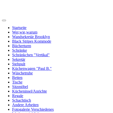
zweihand-werke
Startseite
Wer,wie,warum
Wandsekretär Brooklyn
Black Stripes Kommode
Bücherturm
Schränke
Schränkchen "Vertikal"
Sekretär
Stehpult
Küchenwagen "Paul B."
Wäschetruhe
Betten
Tische
Sitzmöbel
Kücheninsel/Anrichte
Regale
Schachtisch
Andere Arbeiten
Fotogalerie Verschiedenes