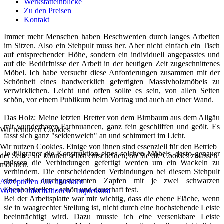
Werkstatteinblicke
Zu den Preisen
Kontakt
Immer mehr Menschen haben Beschwerden durch langes Arbeiten
im Sitzen. Also ein Stehpult muss her. Aber nicht einfach ein Tisch
auf entsprechender Höhe, sondern ein individuell angepasstes und
auf die Bedürfnisse der Arbeit in der heutigen Zeit zugeschnittenes
Möbel. Ich habe versucht diese Anforderungen zusammen mit der
Schönheit eines handwerklich gefertigten Massivholzmöbels zu
verwirklichen. Leicht und offen sollte es sein, von allen Seiten
schön, vor einem Publikum beim Vortrag und auch an einer Wand.
Das Holz: Meine letzten Bretter von dem Birnbaum aus dem Allgäu
mit wunderbaren Farbnuancen, ganz fein geschliffen und geölt. Es
Wir benutzen Cookies
fasst sich ganz "seidenweich" an und schimmert im Licht.
Wir nutzen Cookies. Einige von ihnen sind essenziell für den Betrieb
Je filigraner die Konstruktion eines solchen Möbels, desto genauer
der Seite. Sie können selbst entscheiden, ob Sie die Cookies zulassen
müssen die Verbindungen gefertigt werden um ein Wackeln zu
möchten.
verhindern. Die entscheidenden Verbindungen bei diesem Stehpult
sind die durchgestemmten Zapfen mit je zwei schwarzen
Akzeptieren
Alle ablehnen
Ebenholzkeilen - schön und dauerhaft fest.
Weitere Informationen
|
Impressum
Bei der Arbeitsplatte war mir wichtig, dass die ebene Fläche, wenn
sie in waagrechter Stellung ist, nicht durch eine hochstehende Leiste
beeinträchtigt wird. Dazu musste ich eine versenkbare Leiste