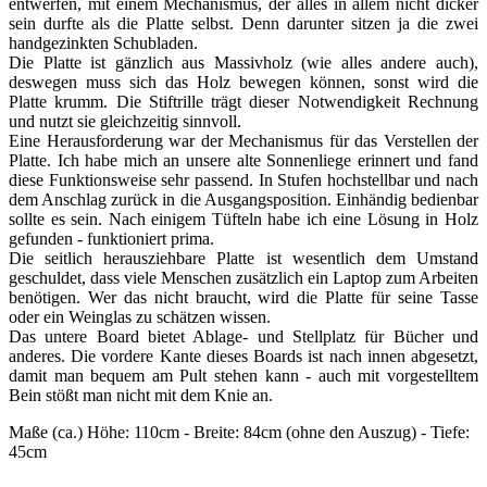
entwerfen, mit einem Mechanismus, der alles in allem nicht dicker
sein durfte als die Platte selbst. Denn darunter sitzen ja die zwei
handgezinkten Schubladen.
Die Platte ist gänzlich aus Massivholz (wie alles andere auch),
deswegen muss sich das Holz bewegen können, sonst wird die
Platte krumm. Die Stiftrille trägt dieser Notwendigkeit Rechnung
und nutzt sie gleichzeitig sinnvoll.
Eine Herausforderung war der Mechanismus für das Verstellen der
Platte. Ich habe mich an unsere alte Sonnenliege erinnert und fand
diese Funktionsweise sehr passend. In Stufen hochstellbar und nach
dem Anschlag zurück in die Ausgangsposition. Einhändig bedienbar
sollte es sein. Nach einigem Tüfteln habe ich eine Lösung in Holz
gefunden - funktioniert prima.
Die seitlich herausziehbare Platte ist wesentlich dem Umstand
geschuldet, dass viele Menschen zusätzlich ein Laptop zum Arbeiten
benötigen. Wer das nicht braucht, wird die Platte für seine Tasse
oder ein Weinglas zu schätzen wissen.
Das untere Board bietet Ablage- und Stellplatz für Bücher und
anderes. Die vordere Kante dieses Boards ist nach innen abgesetzt,
damit man bequem am Pult stehen kann - auch mit vorgestelltem
Bein stößt man nicht mit dem Knie an.
Maße (ca.) Höhe: 110cm - Breite: 84cm (ohne den Auszug) - Tiefe:
45cm