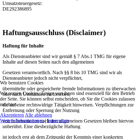
Umsatzsteuergesetz:
DE292386895
Haftungsausschluss (Disclaimer)
Haftung für Inhalte
Als Diensteanbieter sind wir gemäß § 7 Abs.1 TMG für eigene
Inhalte auf diesen Seiten nach den allgemeinen
Gesetzen verantwortlich. Nach §§ 8 bis 10 TMG sind wir als
Diensteanbieter jedoch nicht verpflichtet,
Wir benutzen Cookies
übermittelte oder gespeicherte fremde Informationen zu überwachen
Wir nutzen Cookies. Einige von ihnen sind essenziell für den Betrieb
oder nach Umständen zu forschen,
der Seite. Sie können selbst entscheiden, ob Sie die Cookies zulassen
möchten.
die auf eine rechtswidrige Tätigkeit hinweisen. Verpflichtungen zur
Entfernung oder Sperrung der Nutzung
Akzeptieren
Alle ablehnen
Weitere Informationen
|
Impressum
von Informationen nach den allgemeinen Gesetzen bleiben hiervon
unberührt. Eine diesbezügliche Haftung
ist jedoch erst ab dem Zeitpunkt der Kenntnis einer konkreten