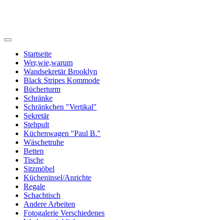
zweihand-werke
Startseite
Wer,wie,warum
Wandsekretär Brooklyn
Black Stripes Kommode
Bücherturm
Schränke
Schränkchen "Vertikal"
Sekretär
Stehpult
Küchenwagen "Paul B."
Wäschetruhe
Betten
Tische
Sitzmöbel
Kücheninsel/Anrichte
Regale
Schachtisch
Andere Arbeiten
Fotogalerie Verschiedenes