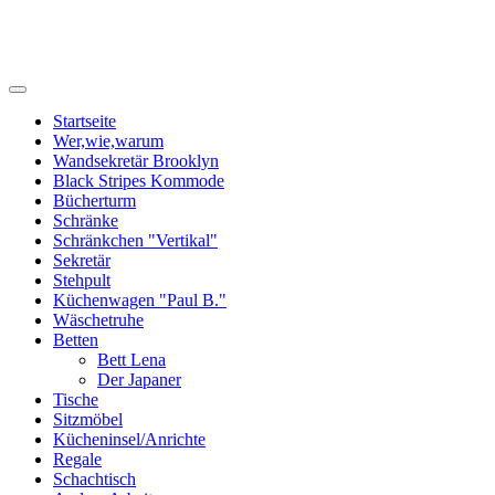
zweihand-werke
Startseite
Wer,wie,warum
Wandsekretär Brooklyn
Black Stripes Kommode
Bücherturm
Schränke
Schränkchen "Vertikal"
Sekretär
Stehpult
Küchenwagen "Paul B."
Wäschetruhe
Betten
Bett Lena
Der Japaner
Tische
Sitzmöbel
Kücheninsel/Anrichte
Regale
Schachtisch