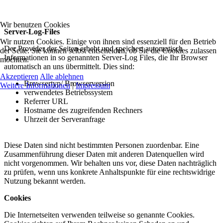
Wir benutzen Cookies
Server-Log-Files
Wir nutzen Cookies. Einige von ihnen sind essenziell für den Betrieb
Der Provider der Seiten erhebt und speichert automatisch
der Seite. Sie können selbst entscheiden, ob Sie die Cookies zulassen
Informationen in so genannten Server-Log Files, die Ihr Browser
möchten.
automatisch an uns übermittelt. Dies sind:
Akzeptieren
Alle ablehnen
Browsertyp/ Browserversion
Weitere Informationen
|
Impressum
verwendetes Betriebssystem
Referrer URL
Hostname des zugreifenden Rechners
Uhrzeit der Serveranfrage
Diese Daten sind nicht bestimmten Personen zuordenbar. Eine
Zusammenführung dieser Daten mit anderen Datenquellen wird
nicht vorgenommen. Wir behalten uns vor, diese Daten nachträglich
zu prüfen, wenn uns konkrete Anhaltspunkte für eine rechtswidrige
Nutzung bekannt werden.
Cookies
Die Internetseiten verwenden teilweise so genannte Cookies.